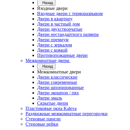
Назад
Входные двери
Входные двери с терморазрывом
Двери в квартиру
Двери в частный дом
Двери двухстворчатые
Двери нестандартного размера
Двери премиум
Двери с зеркалом
Двери с ковкой
Противопожарные двери
Межкомнатные двери
Назад
Межкомнатные двери
Двери классические
Двери современные
Двери шпонированные
Двери экошпон / пвх
Двери эмаль
Скрытые двери
Пластиковые окна Kaleva
Раздвижные межкомнатные перегородки
Стеновые панели
Стеновые рейки