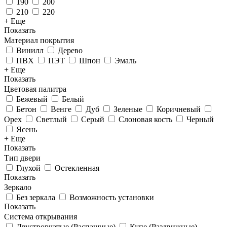
190
200
210
220
+ Еще
Показать
Материал покрытия
Винилл
Дерево
ПВХ
ПЭТ
Шпон
Эмаль
+ Еще
Показать
Цветовая палитра
Бежевый
Белый
Бетон
Венге
Дуб
Зеленые
Коричневый
Орех
Светлый
Серый
Слоновая кость
Черный
Ясень
+ Еще
Показать
Тип двери
Глухой
Остекленная
Показать
Зеркало
Без зеркала
Возможность установки
Показать
Система открывания
Двустворчатые (Распашные)
Купе (Раздвижные)