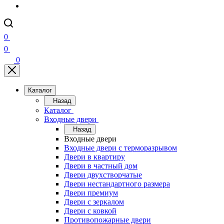
0
0
0
Каталог
Назад
Каталог
Входные двери
Назад
Входные двери
Входные двери с терморазрывом
Двери в квартиру
Двери в частный дом
Двери двухстворчатые
Двери нестандартного размера
Двери премиум
Двери с зеркалом
Двери с ковкой
Противопожарные двери