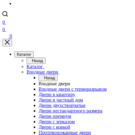
0
0
0
Каталог
Назад
Каталог
Входные двери
Назад
Входные двери
Входные двери с терморазрывом
Двери в квартиру
Двери в частный дом
Двери двухстворчатые
Двери нестандартного размера
Двери премиум
Двери с зеркалом
Двери с ковкой
Противопожарные двери