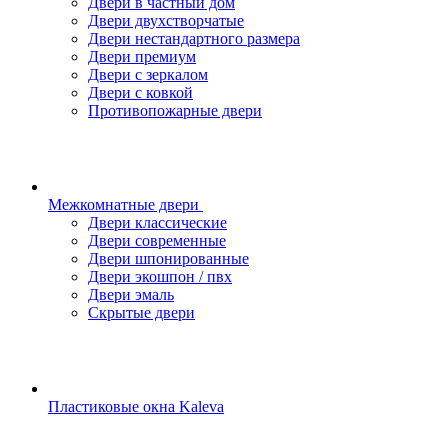
Двери в частный дом
Двери двухстворчатые
Двери нестандартного размера
Двери премиум
Двери с зеркалом
Двери с ковкой
Противопожарные двери
Межкомнатные двери
Двери классические
Двери современные
Двери шпонированные
Двери экошпон / пвх
Двери эмаль
Скрытые двери
Пластиковые окна Kaleva