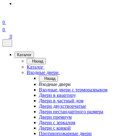
0
0
0
Каталог
Назад
Каталог
Входные двери
Назад
Входные двери
Входные двери с терморазрывом
Двери в квартиру
Двери в частный дом
Двери двухстворчатые
Двери нестандартного размера
Двери премиум
Двери с зеркалом
Двери с ковкой
Противопожарные двери