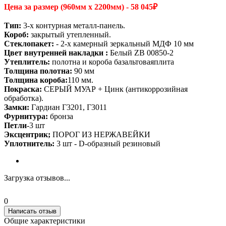
Цена за размер (960мм х 2200мм) - 58 045₽
Тип:
3-х контурная металл-панель.
Короб:
закрытый утепленный.
Стеклопакет:
- 2-х камерный зеркальный МДФ 10 мм
Цвет внутренней накладки :
Белый ZB 00850-2
Утеплитель:
полотна и короба базальтоваяплита
Толщина полотна:
90 мм
Толщина короба:
110 мм.
Покраска:
СЕРЫЙ МУАР + Цинк (антикоррозийная
обработка).
Замки:
Гардиан Г3201, Г3011
Фурнитура:
бронза
Петли
-3 шт
Эксцентрик;
ПОРОГ ИЗ НЕРЖАВЕЙКИ
Уплотнитель:
3 шт - D-образный резиновый
Загрузка отзывов...
0
Написать отзыв
Общие характеристики