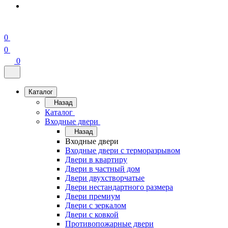
0
0
0
Каталог
Назад
Каталог
Входные двери
Назад
Входные двери
Входные двери с терморазрывом
Двери в квартиру
Двери в частный дом
Двери двухстворчатые
Двери нестандартного размера
Двери премиум
Двери с зеркалом
Двери с ковкой
Противопожарные двери