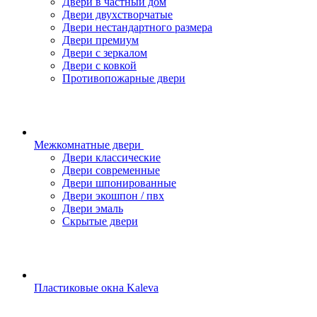
Двери в частный дом
Двери двухстворчатые
Двери нестандартного размера
Двери премиум
Двери с зеркалом
Двери с ковкой
Противопожарные двери
Межкомнатные двери
Двери классические
Двери современные
Двери шпонированные
Двери экошпон / пвх
Двери эмаль
Скрытые двери
Пластиковые окна Kaleva