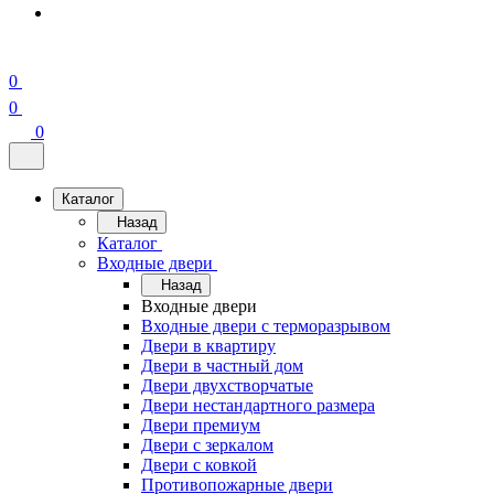
0
0
0
Каталог
Назад
Каталог
Входные двери
Назад
Входные двери
Входные двери с терморазрывом
Двери в квартиру
Двери в частный дом
Двери двухстворчатые
Двери нестандартного размера
Двери премиум
Двери с зеркалом
Двери с ковкой
Противопожарные двери