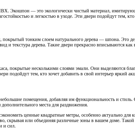
ВХ. Экошпон — это экологически чистый материал, имитирующи
остойкостью и легкостью в уходе. Эти двери подойдут тем, кто
 покрытый тонким слоем натурального дерева — шпона. Это де
ид и текстура дерева. Такие двери прекрасно вписываются как в
аса, покрытые несколькими слоями эмали. Они выделяются бла
ери подойдут тем, кто хочет добавить в свой интерьер яркий акц
 небольшие помещения, добавляя им функциональность и стиль.
я дополнительного места для раздвижения.
сэкономить ценные квадратные метры, особенно актуально для к
о, скрывая или объединяя различные зоны в вашем доме. Такой
и и сил.