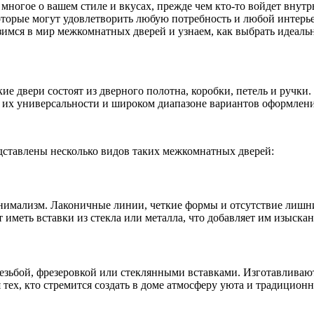
о многое о вашем стиле и вкусах, прежде чем кто-то войдет вну
оторые могут удовлетворить любую потребность и любой интерьер
узимся в мир межкомнатных дверей и узнаем, как выбрать идеаль
 двери состоят из дверного полотна, коробки, петель и ручки.
 их универсальности и широком диапазоне вариантов оформлени
дставлены несколько видов таких межкомнатных дверей:
нимализм. Лаконичные линии, четкие формы и отсутствие лишни
 иметь вставки из стекла или металла, что добавляет им изыска
зьбой, фрезеровкой или стеклянными вставками. Изготавливают
 тех, кто стремится создать в доме атмосферу уюта и традиционн