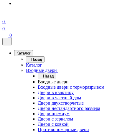
0
0
0
Каталог
Назад
Каталог
Входные двери
Назад
Входные двери
Входные двери с терморазрывом
Двери в квартиру
Двери в частный дом
Двери двухстворчатые
Двери нестандартного размера
Двери премиум
Двери с зеркалом
Двери с ковкой
Противопожарные двери