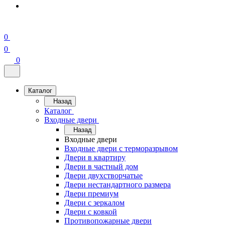
0
0
0
Каталог
Назад
Каталог
Входные двери
Назад
Входные двери
Входные двери с терморазрывом
Двери в квартиру
Двери в частный дом
Двери двухстворчатые
Двери нестандартного размера
Двери премиум
Двери с зеркалом
Двери с ковкой
Противопожарные двери