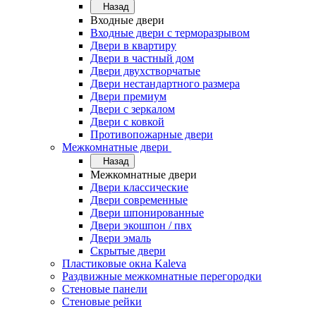
Назад
Входные двери
Входные двери с терморазрывом
Двери в квартиру
Двери в частный дом
Двери двухстворчатые
Двери нестандартного размера
Двери премиум
Двери с зеркалом
Двери с ковкой
Противопожарные двери
Межкомнатные двери
Назад
Межкомнатные двери
Двери классические
Двери современные
Двери шпонированные
Двери экошпон / пвх
Двери эмаль
Скрытые двери
Пластиковые окна Kaleva
Раздвижные межкомнатные перегородки
Стеновые панели
Стеновые рейки