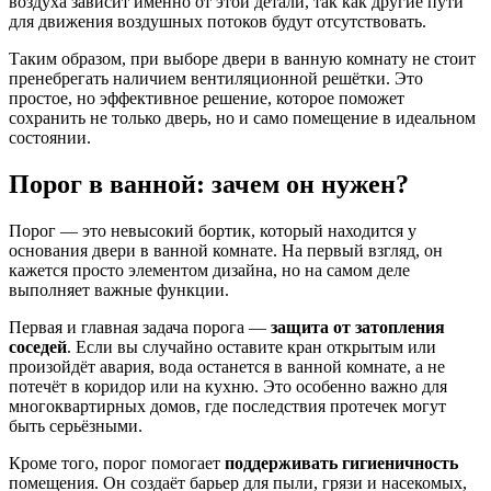
воздуха зависит именно от этой детали, так как другие пути
для движения воздушных потоков будут отсутствовать.
Таким образом, при выборе двери в ванную комнату не стоит
пренебрегать наличием вентиляционной решётки. Это
простое, но эффективное решение, которое поможет
сохранить не только дверь, но и само помещение в идеальном
состоянии.
Порог в ванной: зачем он нужен?
Порог — это невысокий бортик, который находится у
основания двери в ванной комнате. На первый взгляд, он
кажется просто элементом дизайна, но на самом деле
выполняет важные функции.
Первая и главная задача порога —
защита от затопления
соседей
. Если вы случайно оставите кран открытым или
произойдёт авария, вода останется в ванной комнате, а не
потечёт в коридор или на кухню. Это особенно важно для
многоквартирных домов, где последствия протечек могут
быть серьёзными.
Кроме того, порог помогает
поддерживать гигиеничность
помещения. Он создаёт барьер для пыли, грязи и насекомых,