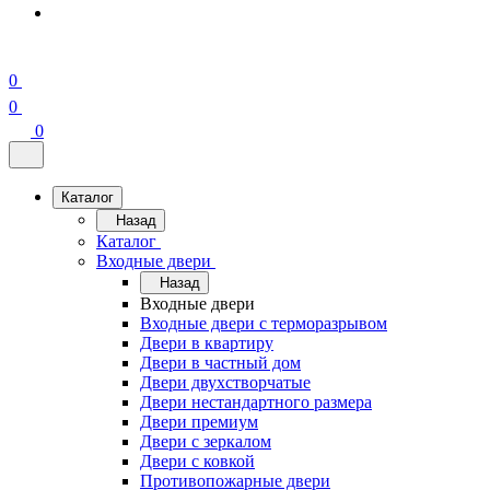
0
0
0
Каталог
Назад
Каталог
Входные двери
Назад
Входные двери
Входные двери с терморазрывом
Двери в квартиру
Двери в частный дом
Двери двухстворчатые
Двери нестандартного размера
Двери премиум
Двери с зеркалом
Двери с ковкой
Противопожарные двери