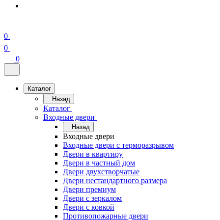
0
0
0
Каталог
Назад
Каталог
Входные двери
Назад
Входные двери
Входные двери с терморазрывом
Двери в квартиру
Двери в частный дом
Двери двухстворчатые
Двери нестандартного размера
Двери премиум
Двери с зеркалом
Двери с ковкой
Противопожарные двери