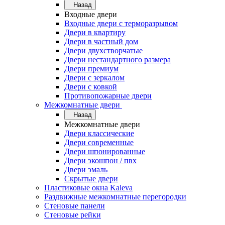
Назад
Входные двери
Входные двери с терморазрывом
Двери в квартиру
Двери в частный дом
Двери двухстворчатые
Двери нестандартного размера
Двери премиум
Двери с зеркалом
Двери с ковкой
Противопожарные двери
Межкомнатные двери
Назад
Межкомнатные двери
Двери классические
Двери современные
Двери шпонированные
Двери экошпон / пвх
Двери эмаль
Скрытые двери
Пластиковые окна Kaleva
Раздвижные межкомнатные перегородки
Стеновые панели
Стеновые рейки