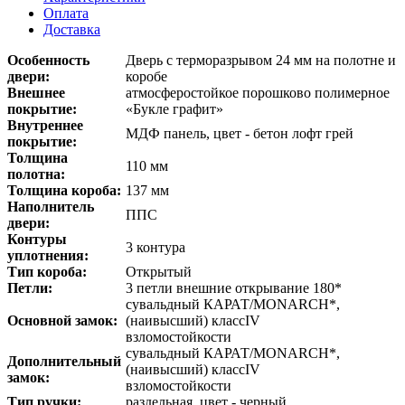
Оплата
Доставка
Особенность
Дверь с терморазрывом 24 мм на полотне и
двери:
коробе
Внешнее
атмосферостойкое порошково полимерное
покрытие:
«Букле графит»
Внутреннее
МДФ панель, цвет - бетон лофт грей
покрытие:
Толщина
110 мм
полотна:
Толщина короба:
137 мм
Наполнитель
ППС
двери:
Контуры
3 контура
уплотнения:
Тип короба:
Открытый
Петли:
3 петли внешние открывание 180*
сувальдный КАРАТ/MONARCH*,
Основной замок:
(наивысший) классIV
взломостойкости
сувальдный КАРАТ/MONARCH*,
Дополнительный
(наивысший) классIV
замок:
взломостойкости
Тип ручки:
раздельная, цвет - черный