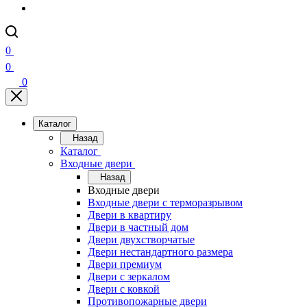
0
0
0
Каталог
Назад
Каталог
Входные двери
Назад
Входные двери
Входные двери с терморазрывом
Двери в квартиру
Двери в частный дом
Двери двухстворчатые
Двери нестандартного размера
Двери премиум
Двери с зеркалом
Двери с ковкой
Противопожарные двери