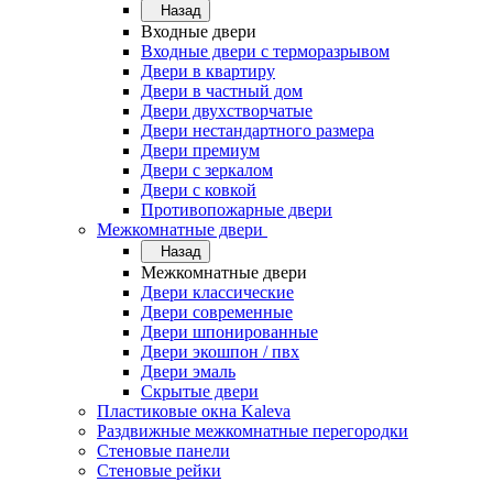
Назад
Входные двери
Входные двери с терморазрывом
Двери в квартиру
Двери в частный дом
Двери двухстворчатые
Двери нестандартного размера
Двери премиум
Двери с зеркалом
Двери с ковкой
Противопожарные двери
Межкомнатные двери
Назад
Межкомнатные двери
Двери классические
Двери современные
Двери шпонированные
Двери экошпон / пвх
Двери эмаль
Скрытые двери
Пластиковые окна Kaleva
Раздвижные межкомнатные перегородки
Стеновые панели
Стеновые рейки