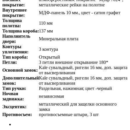
покрытие:
металлические рейки на полотне
Внутреннее
МДФ-панель 10 мм., цвет - сатин графит
покрытие:
Толщина
110 мм
полотна:
Толщина короба:
137 мм
Наполнитель
Минеральная плита
двери:
Контуры
3 контура
уплотнения:
Тип короба:
Открытый
Петли:
3 петли внешние открывание 180*
Kale сувальдный, ригели 16 мм, доп. защита
Основной замок:
от высверливания
Дополнительный
Kale сувальдный, ригели 16 мм, доп. защита
замок:
от высверливания
Тип ручки:
Раздельная, нажимная; цвет -черный
Ночная
независимая
задвижка:
металлический для защелки основного
Эксцентик:
замка
Противосъем:
противосъемные штыри, 3 шт