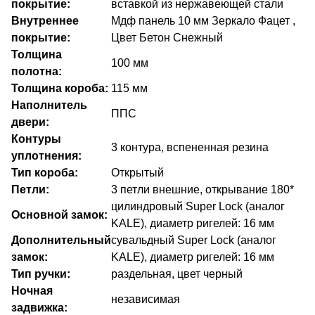
покрытие:
вставкой из нержавеющей стали
Внутреннее
Мдф панель 10 мм Зеркало Фацет ,
покрытие:
Цвет Бетон Снежный
Толщина
100 мм
полотна:
Толщина короба:
115 мм
Наполнитель
ППС
двери:
Контуры
3 контура, вспененная резина
уплотнения:
Тип короба:
Открытый
Петли:
3 петли внешние, открывание 180*
цилиндровый Super Lock (аналог
Основной замок:
KALE), диаметр ригелей: 16 мм
Дополнительный
сувальдный Super Lock (аналог
замок:
KALE), диаметр ригелей: 16 мм
Тип ручки:
раздельная, цвет черный
Ночная
независимая
задвижка: