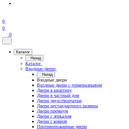
0
0
0
Каталог
Назад
Каталог
Входные двери
Назад
Входные двери
Входные двери с терморазрывом
Двери в квартиру
Двери в частный дом
Двери двухстворчатые
Двери нестандартного размера
Двери премиум
Двери с зеркалом
Двери с ковкой
Противопожарные двери