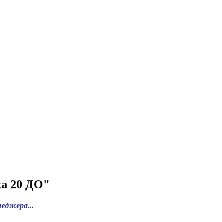
а 20 ДО"
еджера...