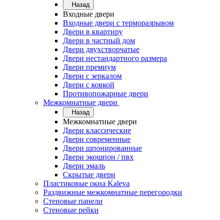
Назад
Входные двери
Входные двери с терморазрывом
Двери в квартиру
Двери в частный дом
Двери двухстворчатые
Двери нестандартного размера
Двери премиум
Двери с зеркалом
Двери с ковкой
Противопожарные двери
Межкомнатные двери
Назад
Межкомнатные двери
Двери классические
Двери современные
Двери шпонированные
Двери экошпон / пвх
Двери эмаль
Скрытые двери
Пластиковые окна Kaleva
Раздвижные межкомнатные перегородки
Стеновые панели
Стеновые рейки