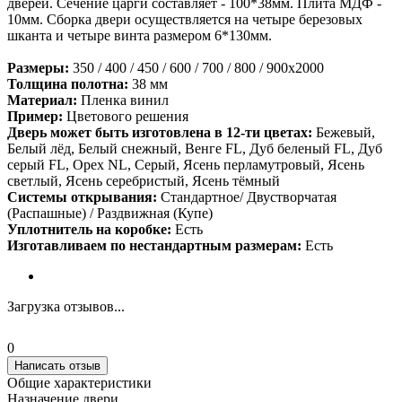
дверей. Сечение царги составляет - 100*38мм. Плита МДФ -
10мм. Сборка двери осуществляется на четыре березовых
шканта и четыре винта размером 6*130мм.
Размеры:
350 / 400 / 450 / 600 / 700 / 800 / 900х2000
Толщина полотна:
38 мм
Материал:
Пленка винил
Пример:
Цветового решения
Дверь может быть изготовлена в 12-ти цветах:
Бежевый,
Белый лёд, Белый снежный, Венге FL, Дуб беленый FL, Дуб
серый FL, Орех NL, Серый, Ясень перламутровый, Ясень
светлый, Ясень серебристый, Ясень тёмный
Системы открывания:
Стандартное/ Двустворчатая
(Распашные) / Раздвижная (Купе)
Уплотнитель на коробке:
Есть
Изготавливаем по нестандартным размерам:
Есть
Загрузка отзывов...
0
Написать отзыв
Общие характеристики
Назначение двери