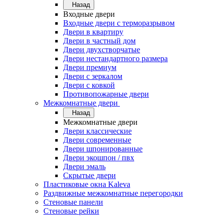
Назад
Входные двери
Входные двери с терморазрывом
Двери в квартиру
Двери в частный дом
Двери двухстворчатые
Двери нестандартного размера
Двери премиум
Двери с зеркалом
Двери с ковкой
Противопожарные двери
Межкомнатные двери
Назад
Межкомнатные двери
Двери классические
Двери современные
Двери шпонированные
Двери экошпон / пвх
Двери эмаль
Скрытые двери
Пластиковые окна Kaleva
Раздвижные межкомнатные перегородки
Стеновые панели
Стеновые рейки