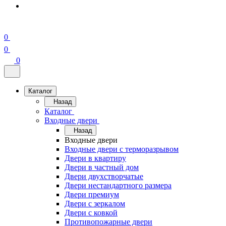
0
0
0
Каталог
Назад
Каталог
Входные двери
Назад
Входные двери
Входные двери с терморазрывом
Двери в квартиру
Двери в частный дом
Двери двухстворчатые
Двери нестандартного размера
Двери премиум
Двери с зеркалом
Двери с ковкой
Противопожарные двери