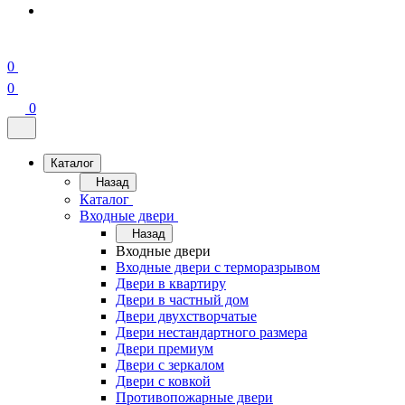
0
0
0
Каталог
Назад
Каталог
Входные двери
Назад
Входные двери
Входные двери с терморазрывом
Двери в квартиру
Двери в частный дом
Двери двухстворчатые
Двери нестандартного размера
Двери премиум
Двери с зеркалом
Двери с ковкой
Противопожарные двери