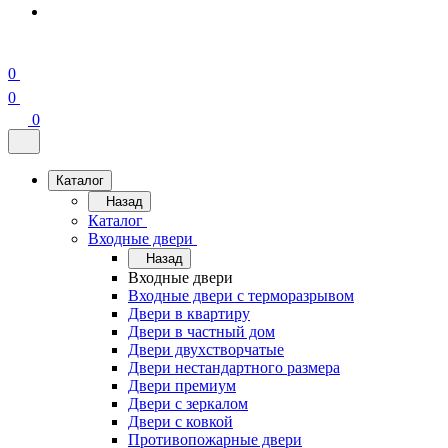
0
0
0
Каталог
Назад
Каталог
Входные двери
Назад
Входные двери
Входные двери с терморазрывом
Двери в квартиру
Двери в частный дом
Двери двухстворчатые
Двери нестандартного размера
Двери премиум
Двери с зеркалом
Двери с ковкой
Противопожарные двери