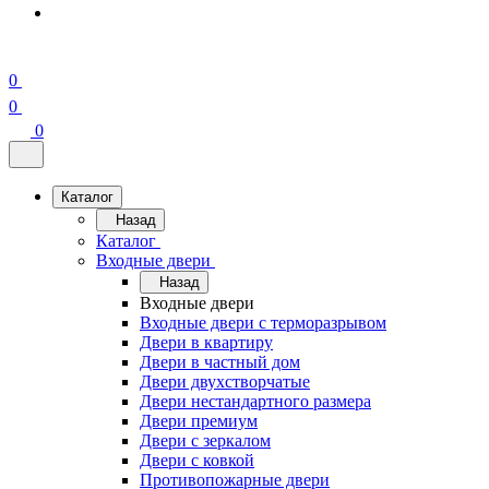
0
0
0
Каталог
Назад
Каталог
Входные двери
Назад
Входные двери
Входные двери с терморазрывом
Двери в квартиру
Двери в частный дом
Двери двухстворчатые
Двери нестандартного размера
Двери премиум
Двери с зеркалом
Двери с ковкой
Противопожарные двери