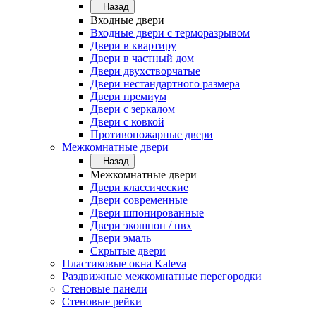
Назад
Входные двери
Входные двери с терморазрывом
Двери в квартиру
Двери в частный дом
Двери двухстворчатые
Двери нестандартного размера
Двери премиум
Двери с зеркалом
Двери с ковкой
Противопожарные двери
Межкомнатные двери
Назад
Межкомнатные двери
Двери классические
Двери современные
Двери шпонированные
Двери экошпон / пвх
Двери эмаль
Скрытые двери
Пластиковые окна Kaleva
Раздвижные межкомнатные перегородки
Стеновые панели
Стеновые рейки