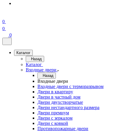
0
0
0
Каталог
Назад
Каталог
Входные двери
Назад
Входные двери
Входные двери с терморазрывом
Двери в квартиру
Двери в частный дом
Двери двухстворчатые
Двери нестандартного размера
Двери премиум
Двери с зеркалом
Двери с ковкой
Противопожарные двери