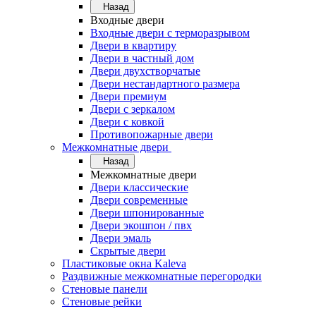
Назад
Входные двери
Входные двери с терморазрывом
Двери в квартиру
Двери в частный дом
Двери двухстворчатые
Двери нестандартного размера
Двери премиум
Двери с зеркалом
Двери с ковкой
Противопожарные двери
Межкомнатные двери
Назад
Межкомнатные двери
Двери классические
Двери современные
Двери шпонированные
Двери экошпон / пвх
Двери эмаль
Скрытые двери
Пластиковые окна Kaleva
Раздвижные межкомнатные перегородки
Стеновые панели
Стеновые рейки