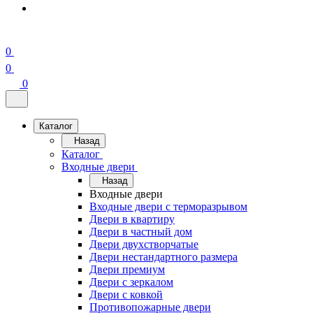
0
0
0
Каталог
Назад
Каталог
Входные двери
Назад
Входные двери
Входные двери с терморазрывом
Двери в квартиру
Двери в частный дом
Двери двухстворчатые
Двери нестандартного размера
Двери премиум
Двери с зеркалом
Двери с ковкой
Противопожарные двери