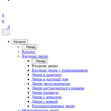
0
0
0
Каталог
Назад
Каталог
Входные двери
Назад
Входные двери
Входные двери с терморазрывом
Двери в квартиру
Двери в частный дом
Двери двухстворчатые
Двери нестандартного размера
Двери премиум
Двери с зеркалом
Двери с ковкой
Противопожарные двери
Межкомнатные двери